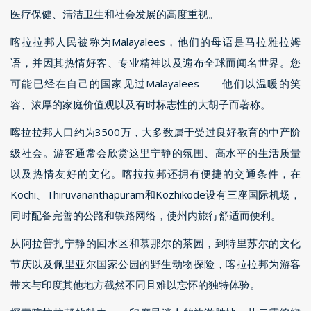
医疗保健、清洁卫生和社会发展的高度重视。
喀拉拉邦人民被称为Malayalees，他们的母语是马拉雅拉姆
语，并因其热情好客、专业精神以及遍布全球而闻名世界。您
可能已经在自己的国家见过Malayalees——他们以温暖的笑
容、浓厚的家庭价值观以及有时标志性的大胡子而著称。
喀拉拉邦人口约为3500万，大多数属于受过良好教育的中产阶
级社会。游客通常会欣赏这里宁静的氛围、高水平的生活质量
以及热情友好的文化。喀拉拉邦还拥有便捷的交通条件，在
Kochi、Thiruvananthapuram和Kozhikode设有三座国际机场，
同时配备完善的公路和铁路网络，使州内旅行舒适而便利。
从阿拉普扎宁静的回水区和慕那尔的茶园，到特里苏尔的文化
节庆以及佩里亚尔国家公园的野生动物探险，喀拉拉邦为游客
带来与印度其他地方截然不同且难以忘怀的独特体验。