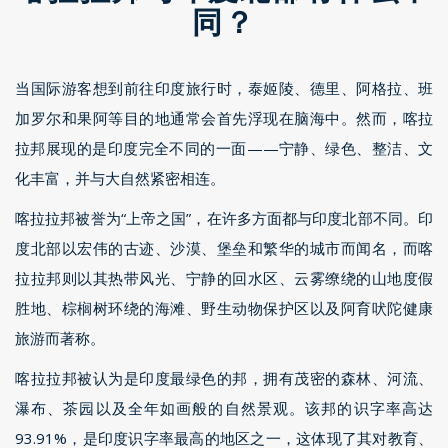
同？
当国际游客想到前往印度旅行时，泰姬陵、德里、阿格拉、班
加罗尔和果阿等目的地通常会首先浮现在脑海中。然而，喀拉
拉邦展现的是印度完全不同的一面——宁静、绿色、整洁、文
化丰富，并与大自然紧密相连。
喀拉拉邦被誉为“上帝之国”，在许多方面都与印度北部不同。印
度北部以宏伟的古迹、沙漠、堡垒和繁华的城市而闻名，而喀
拉拉邦则以其热带风光、宁静的回水区、云雾缭绕的山地度假
胜地、棕榈树环绕的海滩、野生动物保护区以及阿育吠陀健康
旅游而著称。
喀拉拉邦被认为是印度最绿色的邦，拥有茂密的森林、河流、
瀑布、茶园以及全年如画般的自然景观。该邦的识字率高达
93.91%，是印度识字率最高的地区之一，这体现了其对教育、