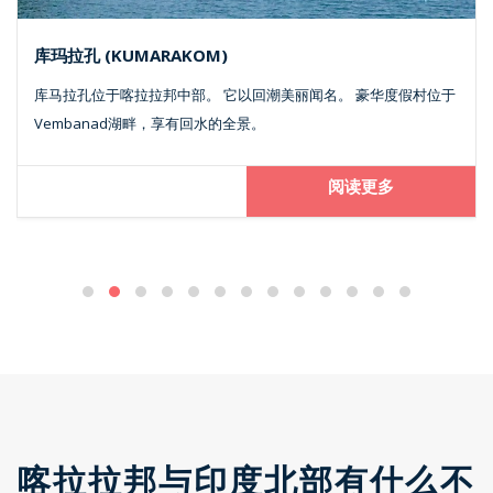
孔 (KUMARAKOM)
可瓦兰
孔位于喀拉拉邦中部。 它以回潮美丽闻名。 豪华度假村位于
可瓦兰
banad湖畔，享有回水的全景。
17公
阅读更多
喀拉拉邦与印度北部有什么不