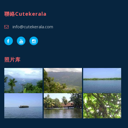
聯絡Cutekerala
info@cutekerala.com
照片库