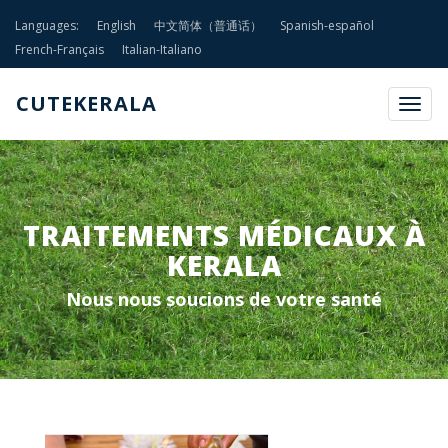
Languages:
English
中文简体（普通话）
Spanish-español
French-Français
Italian-Italiano
CUTEKERALA
Togg
navig
TRAITEMENTS MÉDICAUX À
KERALA
Nous nous soucions de votre santé