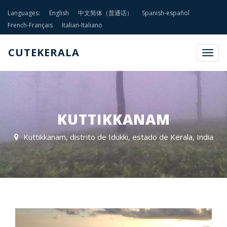
Languages:
English
中文简体（普通话）
Spanish-español
French-Français
Italian-Italiano
CUTEKERALA
Togg
navig
KUTTIKKANAM
Kuttikkanam, distrito de Idukki, estado de Kerala, India