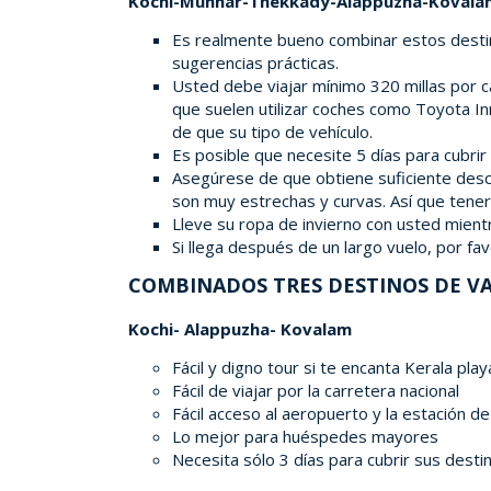
Kochi-Munnar-Thekkady-Alappuzha-Kovala
Es realmente bueno combinar estos destinos
sugerencias prácticas.
Usted debe viajar mínimo 320 millas por ca
que suelen utilizar coches como Toyota In
de que su tipo de vehículo.
Es posible que necesite 5 días para cubrir
Asegúrese de que obtiene suficiente descan
son muy estrechas y curvas. Así que tener 
Lleve su ropa de invierno con usted mient
Si llega después de un largo vuelo, por f
COMBINADOS TRES DESTINOS DE V
Kochi- Alappuzha- Kovalam
Fácil y digno tour si te encanta Kerala play
Fácil de viajar por la carretera nacional
Fácil acceso al aeropuerto y la estación de
Lo mejor para huéspedes mayores
Necesita sólo 3 días para cubrir sus desti