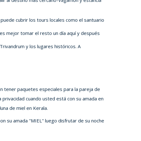
salir al destino más cercano-Vagamon y estancia
 puede cubrir los tours locales como el santuario
 es mejor tomar el resto un día aquí y después
Trivandrum y los lugares históricos. A
en tener paquetes especiales para la pareja de
na privacidad cuando usted está con su amada en
luna de miel en Kerala.
r con su amada "MIEL" luego disfrutar de su noche