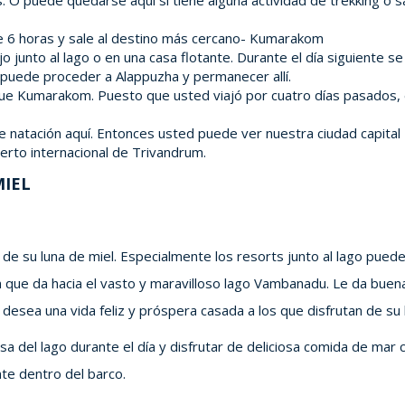
s. O puede quedarse aquí si tiene alguna actividad de trekking o 
de 6 horas y sale al destino más cercano- Kumarakom
 junto al lago o en una casa flotante. Durante el día siguiente se
puede proceder a Alappuzha y permanecer allí.
 que Kumarakom. Puesto que usted viajó por cuatro días pasados,
 natación aquí. Entonces usted puede ver nuestra ciudad capital 
erto internacional de Trivandrum.
MIEL
 de su luna de miel. Especialmente los resorts junto al lago pued
ón que da hacia el vasto y maravilloso lago Vambanadu. Le da bue
desea una vida feliz y próspera casada a los que disfrutan de su 
sa del lago durante el día y disfrutar de deliciosa comida de ma
nte dentro del barco.