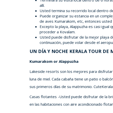
Terminará su visita local dentro de 6 hora
allí.
Usted termina su recorrido local dentro 
Puede organizar su estancia en un complejo
de aves Kumarakom, etc, entonces usted 
Excepto la playa, Alappuzha es casi igual
proceder a Kovalam.
Usted puede disfrutar de la mejor playa de
continuación, puede volar desde el aeropu
UN DÍA Y NOCHE KERALA TOUR DE 
Kumarakom or Alappuzha
Lakeside resorts son los mejores para disfrutar
luna de miel. Cada cabaña tiene un patio o balc
sus primeros días de su matrimonio. CuteKerala 
Casas flotantes -Usted puede disfrutar de la bri
en las habitaciones con aire acondicionado flota