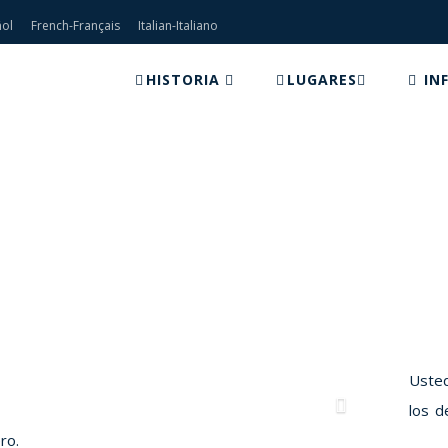
ñol
French-Français
Italian-Italiano
HISTORIA
LUGARES
IN
MBINANDO LUGARES FAVORI
Hace su viaje fructífero
Usted
Next
los d
ro.