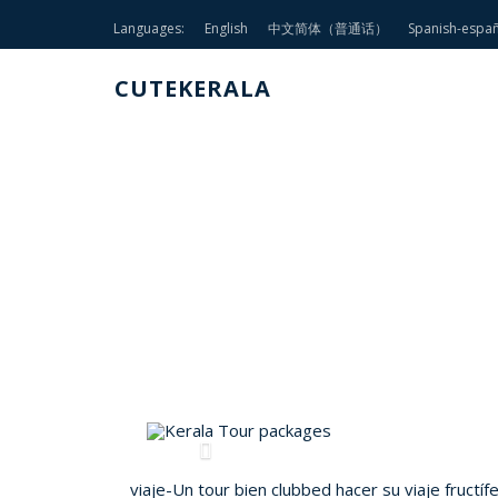
Languages:
English
中文简体（普通话）
Spanish-espa
CUTEKERALA
CO
Previous
viaje-Un tour bien clubbed hacer su viaje fructífe